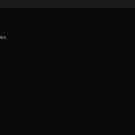
es.
.