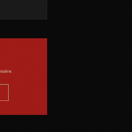
sière.