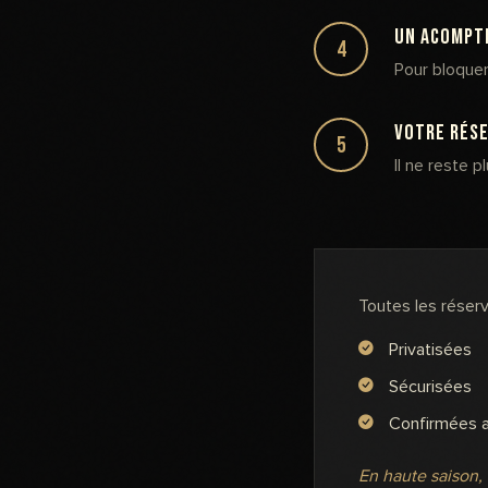
Un acompt
4
Pour bloquer
Votre rése
5
Il ne reste p
Toutes les réserv
Privatisées
Sécurisées
Confirmées 
En haute saison, l